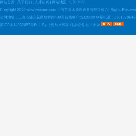
网站首页
|
关于我们
|
人才招聘
|
网站地图
|
订阅RSS
Copyright 2016
www.wesoun.com
上海皙泉水处理设备有限公司 All Rights Reserve
公司地址：上海市浦东新区塘桥路400弄新塘桥广场3288室 联系电话：13013786468 电
苏ICP备14032057号
Built By
上海纯水设备
纯水设备
技术支持