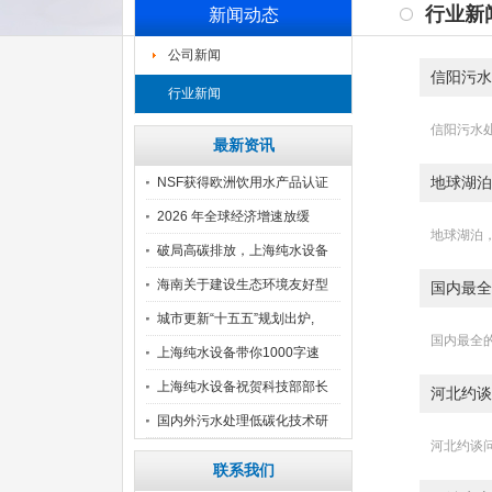
行业新
新闻动态
公司新闻
信阳污水
行业新闻
信阳污水处
最新资讯
地球湖泊
NSF获得欧洲饮用水产品认证
2026 年全球经济增速放缓
地球湖泊，
破局高碳排放，上海纯水设备
汇
海南关于建设生态环境友好型
国内最全
自
城市更新“十五五”规划出炉,
国内最全的
上海纯水设备带你1000字速
上海纯水设备祝贺科技部部长
河北约谈
阴
国内外污水处理低碳化技术研
河北约谈问
究
联系我们